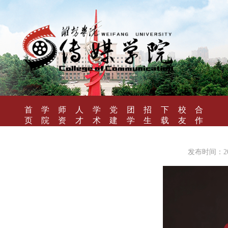
首
学
师
人
学
党
团
招
下
校
合
页
院
资
才
术
建
学
生
载
友
作
概
队
培
研
工
工
就
专
风
办
况
伍
养
究
作
作
业
区
采
学
发布时间：201