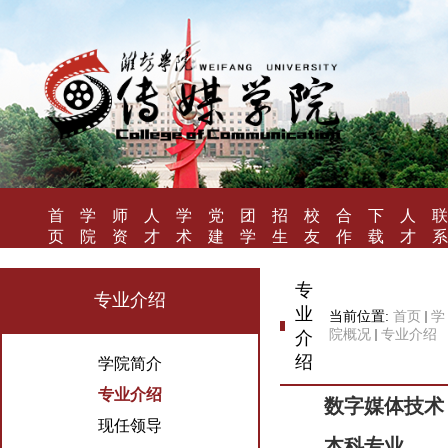
首
学
师
人
学
党
团
招
校
合
下
人
联
页
院
资
才
术
建
学
生
友
作
载
才
系
概
队
培
研
工
工
就
风
办
专
招
我
况
伍
养
究
作
作
业
采
学
区
聘
们
专
专业介绍
业
当前位置:
首页
学
院概况
专业介绍
介
绍
学院简介
专业介绍
数字媒体技术
现任领导
本科专业