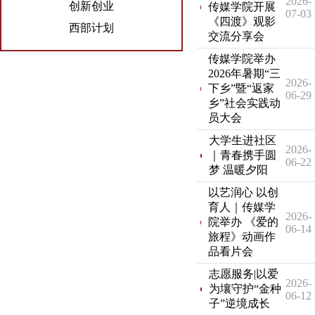
2026-
创新创业
传媒学院开展
07-03
《四渡》观影
西部计划
交流分享会
传媒学院举办
2026年暑期“三
2026-
下乡”暨“返家
06-29
乡”社会实践动
员大会
大学生进社区
2026-
｜青春携手圆
06-22
梦 温暖夕阳
以艺润心 以创
育人｜传媒学
2026-
院举办 《爱的
06-14
旅程》动画作
品看片会
志愿服务|以爱
2026-
为壤守护“金种
06-12
子”逆境成长