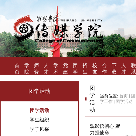
首
学
师
人
学
党
团
招
校
合
下
人
联
页
院
资
才
术
建
学
生
友
作
载
才
系
概
队
培
研
工
工
就
风
办
专
招
我
况
伍
养
究
作
作
业
采
学
区
聘
们
团
团学活动
学
当前位置:
首页
团
学工作
团学活动
活
动
团学活动
学生组织
观影悟初心 聚
学子风采
力担使命——