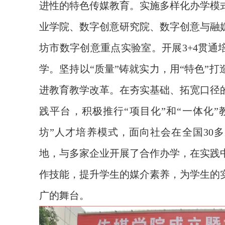
进性的特色传媒教育。实施多样化办学模
业学院、数字创意研究
院、数字创意与融
坊市数字创意重点实验室。开展
3+4
贯通
学
。坚持以
“
质量
”
铸就实
力，用
“
特色
”
打
进教育教学改革。在夯实基础、拓宽口径
践平台，积极推行
“
项目化
”
和
“
一体化
”
坊
”
人才培养模式，面向社会在全国
30
多
地，与多家企业开展了合作办学，在实践
作技能，提升学生的媒介素养，为学生的
广的舞台。