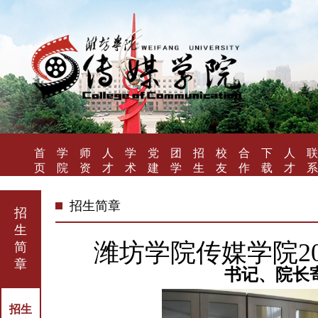
首
学
师
人
学
党
团
招
校
合
下
人
联
页
院
资
才
术
建
学
生
友
作
载
才
系
概
队
培
研
工
工
就
风
办
专
招
我
况
伍
养
究
作
作
业
采
学
区
聘
们
招生简章
招
生
潍坊学院传媒学院2
简
章
书记、院长
招生