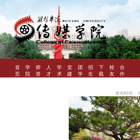
首
学
师
人
学
党
团
招
下
校
合
页
院
资
才
术
建
学
生
载
友
作
概
队
培
研
工
工
就
专
风
办
况
伍
养
究
作
作
业
区
采
学
发布时间：201