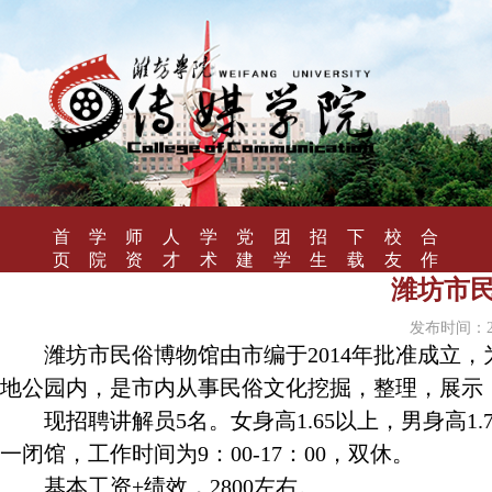
首
学
师
人
学
党
团
招
下
校
合
页
院
资
才
术
建
学
生
载
友
作
概
队
培
研
工
工
就
专
风
办
潍坊市
况
伍
养
究
作
作
业
区
采
学
发布时间：202
潍坊市民俗博物馆由市编于2014年批准成立
地公园内，是市内从事民俗文化挖掘，整理，展示
现招聘讲解员
5
名。女身高
1.65
以上，男身高
1.
一闭馆，工作时间为
9
：
00-17
：
00
，双休。
基本工资+绩效，2800左右。