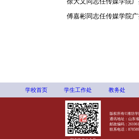
徐大文同志任
传媒学院
广
傅嘉彬同志任
传媒学院
广
学校首页
学生工作处
教务处
版权所有©潍坊学
通讯地址：山东省
邮政编码：26106
联系电话：878589