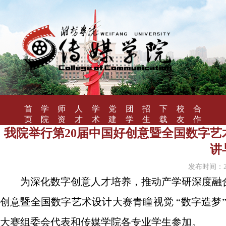
首
学
师
人
学
党
团
招
下
校
合
页
院
资
才
术
建
学
生
载
友
作
概
队
培
研
工
工
就
专
风
办
我院举行第20届中国好创意暨全国数字艺
况
伍
养
究
作
作
业
区
采
学
讲
发布时间：202
为深化数字创意人才培养，推动产学研深度融合，
创意暨全国数字艺术设计大赛青瞳视觉 “数字造梦”
大赛组委会代表和传媒学院各专业学生参加。