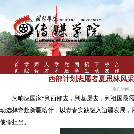
首
学
师
人
学
党
团
招
下
校
合
页
院
资
才
术
建
学
生
载
友
作
概
队
培
研
工
工
就
专
风
办
西部计划志愿者夏思林风采
况
伍
养
究
作
作
业
区
采
学
发布时间：20
为响应国家“到西部去，到基层去，到祖国最需
动选择奔赴新疆喀什，以青春实践融入边疆发展，
使命担当。