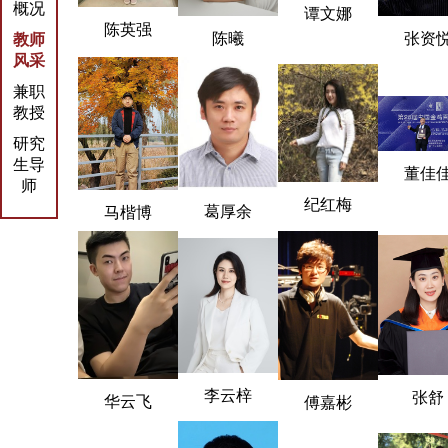
概况
谭文娜
陈英强
陈曦
张资
教师
风采
兼职
教授
研究
生导
董佳
师
纪红梅
葛厚余
马楷博
李云梓
张舒
华云飞
傅嘉彬