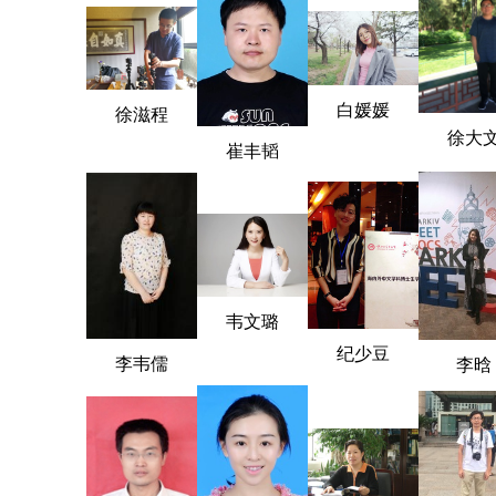
白媛媛
徐滋程
徐大
崔丰韬
韦文璐
纪少豆
李韦儒
李晗