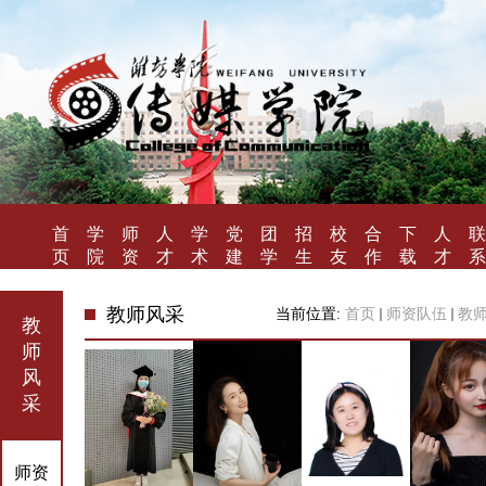
首
学
师
人
学
党
团
招
校
合
下
人
联
页
院
资
才
术
建
学
生
友
作
载
才
系
概
队
培
研
工
工
就
风
办
专
招
我
况
伍
养
究
作
作
业
采
学
区
聘
们
教师风采
当前位置:
首页
师资队伍
教
教
师
风
采
师资